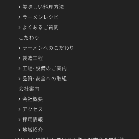
います。
美味しい料理方法
［1］お申込商品をお届けするにあたり、
ラーメンレシピ
お申込内容あるいはお届け先のご住所な
よくあるご質問
ど、お客様に再度お尋ねする必要が生じた
場合
こだわり
［2］お客様からのお問い合わせ等に対し
ラーメンへのこだわり
回答する場合
製造工程
［3］お客様に弊社の商品やサービスをご
案内あるいは提供する場合
工場･設備のご案内
［4］お客様に対して、弊社の商品あるい
品質･安全への取組
はサービスなどに対するご意見をお伺いす
会社案内
る場合
会社概要
弊社は、原則として、お客様から提供いた
アクセス
だいた個人情報を、お客様の同意を得るこ
採用情報
となく業務委託先（注）以外の第三者に開
示・提供することはありません。
地域紹介
但し、次のいずれかに該当する場合はこの