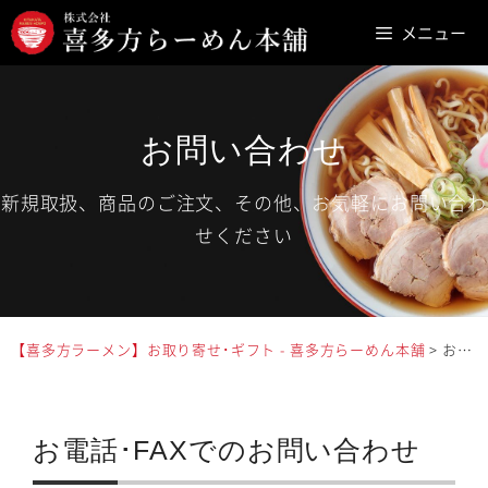
コ
メニュー
ン
テ
ン
ツ
お問い合わせ
へ
新規取扱、商品のご注文、その他、お気軽にお問い合わ
ス
せください
キ
ッ
プ
【喜多方ラーメン】お取り寄せ･ギフト - 喜多方らーめん本舗
>
お問い合わせ
お電話･FAXでのお問い合わせ