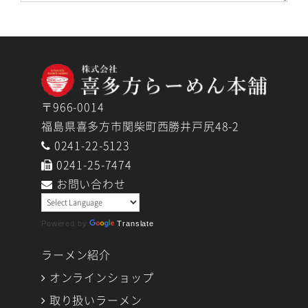
売における商品の発送並びに発送のための連
絡、あるいは弊社からの商品情報の提供、お問
い合わせ等に対する回答の目的に限り利用させ
ていただきます。
尚、弊社は個人情報を保護するため、以下のプ
ライバシーポリシーに基づき、本サイトの運営
〒966-0014
を行ないます。
福島県喜多方市関柴町西勝井戸尻48-2
0241-22-5123
個人情報とは、本サイトを通じてお客様か
ら提供いただいた氏名・住所・電話番号・
0241-25-7474
FAX番号・メールアドレス等のお客様個人
お問い合わせ
を識別できる情報をいいます。
弊社は、個人情報を取り扱うにあたり、管
Powered by
Translate
理責任者を置き、その管理責任者に個人情
報の適切な管理・運営を行わせます。
ラーメン紹介
弊社は、お客様にご提供いただいた個人情
オンラインショップ
報を、通信販売における商品発送以外に次
取り扱いラーメン
に掲げる目的のために利用することがござ