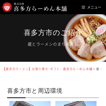
コ
メニュー
ン
テ
ン
ツ
喜多方市のご紹介
へ
蔵とラーメンのまち喜多方
ス
キ
ッ
プ
【喜多方ラーメン】お取り寄せ･ギフト - 喜多方らーめん本舗
>
喜多方市のご紹介
喜多方市と周辺環境