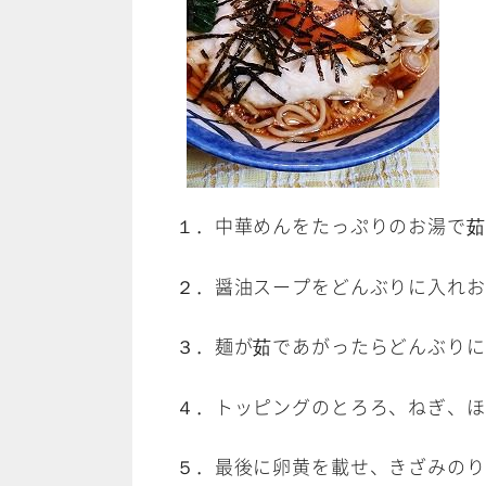
１．中華めんをたっぷりのお湯で茹
２．醤油スープをどんぶりに入れお
３．麺が茹であがったらどんぶりに
４．トッピングのとろろ、ねぎ、ほ
５．最後に卵黄を載せ、きざみのり