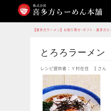
コ
ン
テ
ン
【喜多方ラーメン】お取り寄せ･ギフト - 喜多方
ツ
へ
ス
とろろラーメン
キ
ッ
レシピ提供者：Ｙ村在住 Ｉさん
プ