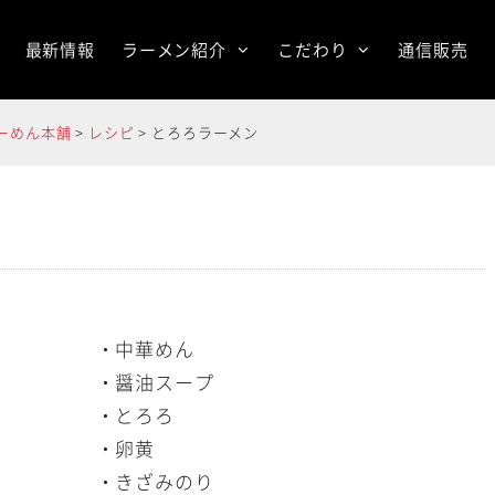
最新情報
ラーメン紹介
こだわり
通信販売
らーめん本舗
>
レシピ
>
とろろラーメン
・中華めん
・醤油スープ
・とろろ
・卵黄
・きざみのり