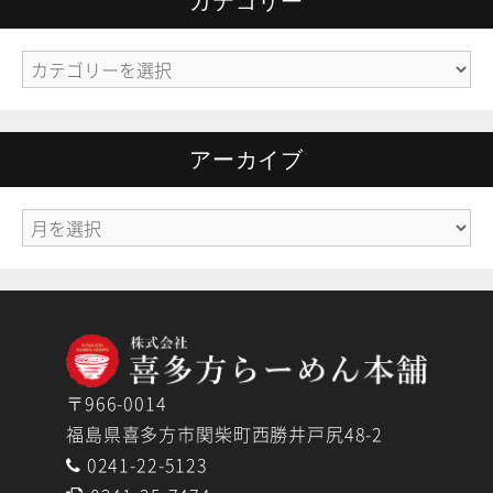
カテゴリー
カ
テ
ゴ
リ
アーカイブ
ー
ア
ー
カ
イ
ブ
〒966-0014
福島県喜多方市関柴町西勝井戸尻48-2
0241-22-5123