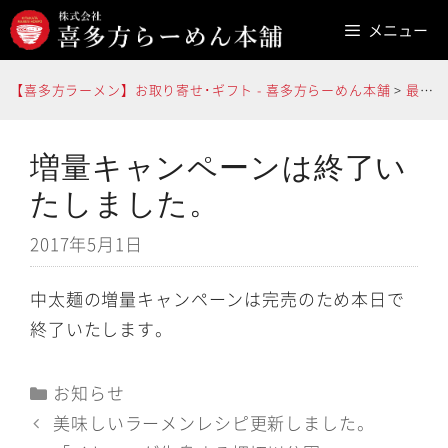
コ
メニュー
ン
テ
【喜多方ラーメン】お取り寄せ･ギフト - 喜多方らーめん本舗
>
最新情報
ン
ツ
へ
増量キャンペーンは終了い
ス
たしました。
キ
2017年5月1日
ッ
プ
中太麺の増量キャンペーンは完売のため本日で
終了いたします。
カ
お知らせ
テ
美味しいラーメンレシピ更新しました。
ゴ