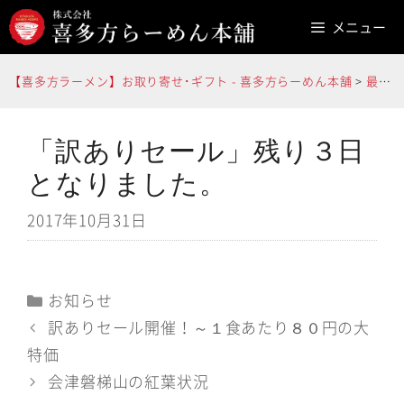
コ
メニュー
ン
テ
【喜多方ラーメン】お取り寄せ･ギフト - 喜多方らーめん本舗
>
最新情報
ン
ツ
へ
「訳ありセール」残り３日
ス
となりました。
キ
2017年10月31日
ッ
プ
カ
お知らせ
テ
訳ありセール開催！～１食あたり８０円の大
ゴ
特価
リ
会津磐梯山の紅葉状況
ー