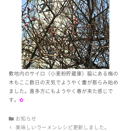
敷地内のサイロ（小麦粉貯蔵庫）脇にある梅の
木もここ数日の天気でようやく蕾が膨らみ始め
ました。喜多方にもようやく春が来た感じで
す。
✿
カ
お知らせ
テ
美味しいラーメンレシピ更新しました。