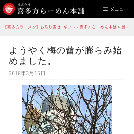
コ
メニュー
ン
テ
【喜多方ラーメン】お取り寄せ･ギフト - 喜多方らーめん本舗
>
最新情報
ン
ツ
へ
ようやく梅の蕾が膨らみ始
ス
めました。
キ
2018年3月15日
ッ
プ