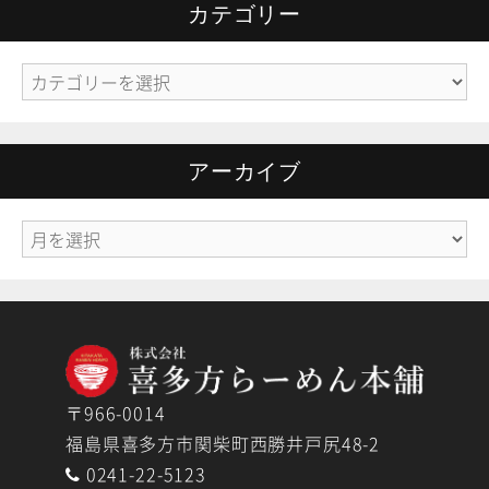
カテゴリー
カ
テ
ゴ
リ
アーカイブ
ー
ア
ー
カ
イ
ブ
〒966-0014
福島県喜多方市関柴町西勝井戸尻48-2
0241-22-5123