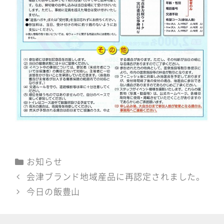
カ
お知らせ
テ
会津ブランド地域産品に再認定されました。
ゴ
今日の飯豊山
リ
ー