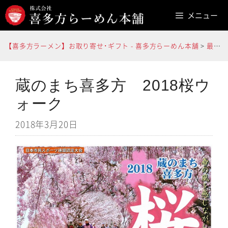
コ
メニュー
ン
テ
【喜多方ラーメン】お取り寄せ･ギフト - 喜多方らーめん本舗
>
最新情報
ン
ツ
へ
蔵のまち喜多方 2018桜ウ
ス
ォーク
キ
2018年3月20日
ッ
プ