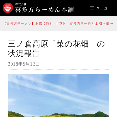
コ
メニュー
ン
テ
【喜多方ラーメン】お取り寄せ･ギフト - 喜多方らーめん本舗
>
最新情報
ン
ツ
へ
三ノ倉高原「菜の花畑」の
ス
状況報告
キ
2018年5月12日
ッ
プ