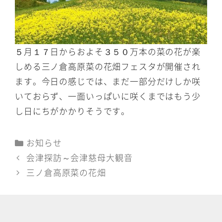
５月１７日からおよそ３５０万本の菜の花が楽
しめる三ノ倉高原菜の花畑フェスタが開催され
ます。今日の感じでは、まだ一部分だけしか咲
いておらず、一面いっぱいに咲くまではもう少
し日にちがかかりそうです。
カ
お知らせ
テ
会津探訪～会津慈母大観音
ゴ
三ノ倉高原菜の花畑
リ
ー