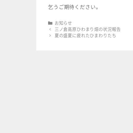
乞うご期待ください。
カ
お知らせ
テ
三ノ倉高原ひわまり畑の状況報告
ゴ
夏の盛夏に疲れたひまわりたち
リ
ー