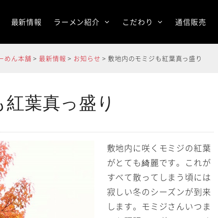
最新情報
ラーメン紹介
こだわり
通信販売
らーめん本舗
>
最新情報
>
お知らせ
>
敷地内のモミジも紅葉真っ盛り
も紅葉真っ盛り
敷地内に咲くモミジの紅葉
がとても綺麗です。これが
すべて散ってしまう頃には
寂しい冬のシーズンが到来
します。モミジさんいつま