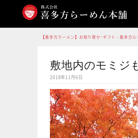
コ
ン
テ
ン
【喜多方ラーメン】お取り寄せ･ギフト - 喜多方
ツ
へ
ス
敷地内のモミジ
キ
2018年11月6日
ッ
プ