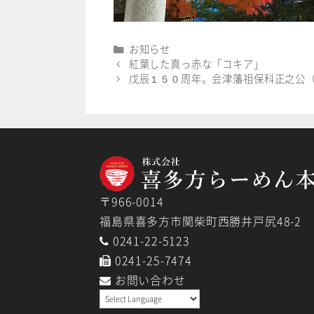
カ
お知らせ
テ
紅葉した真っ赤な「コキア」
ゴ
戊辰１５０周年。会津藩祖保科正之公
リ
ー
〒966-0014
福島県喜多方市関柴町西勝井戸尻48-2
0241-22-5123
0241-25-7474
お問い合わせ