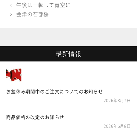
テ
午後は一転して青空に
ゴ
会津の石部桜
リ
ー
最新情報
お盆休み期間中のご注文についてのお知らせ
2026年8月7日
商品価格の改定のお知らせ
2026年6月8日