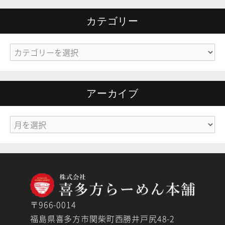
カテゴリー
カ
テ
ゴ
リ
アーカイブ
ー
ア
ー
カ
イ
ブ
〒966-0014
福島県喜多方市関柴町西勝井戸尻48-2