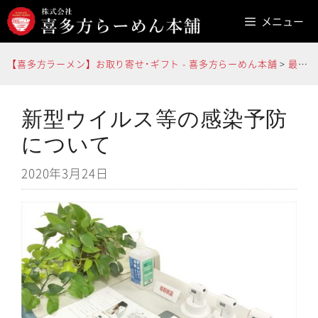
コ
メニュー
ン
テ
【喜多方ラーメン】お取り寄せ･ギフト - 喜多方らーめん本舗
>
最新情報
ン
ツ
へ
新型ウイルス等の感染予防
ス
について
キ
2020年3月24日
ッ
プ