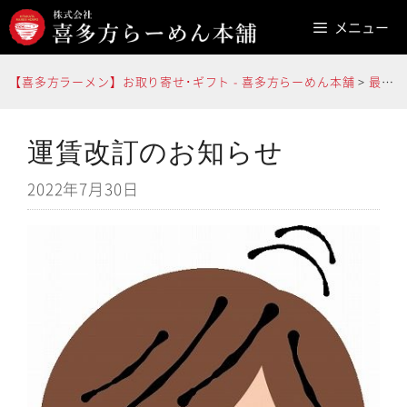
コ
メニュー
ン
テ
【喜多方ラーメン】お取り寄せ･ギフト - 喜多方らーめん本舗
>
最新情報
ン
ツ
へ
運賃改訂のお知らせ
ス
2022年7月30日
キ
ッ
プ