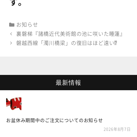
す。
カ
お知らせ
テ
裏磐梯『諸橋近代美術館の池に咲いた睡蓮』
ゴ
磐越西線「濁川橋梁」の復旧はほど遠い⁉
リ
ー
最新情報
お盆休み期間中のご注文についてのお知らせ
2026年8月7日