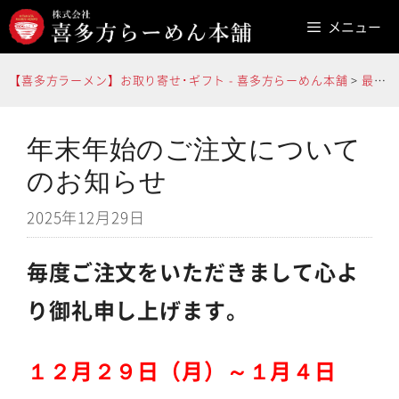
コ
メニュー
ン
テ
【喜多方ラーメン】お取り寄せ･ギフト - 喜多方らーめん本舗
>
最新情報
ン
ツ
へ
年末年始のご注文について
ス
のお知らせ
キ
2025年12月29日
ッ
プ
毎度ご注文をいただきまして心よ
り御礼申し上げます。
１２月２９日（月）～１月４日