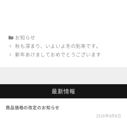
カ
お知らせ
テ
秋も深まり、いよいよ冬の到来です。
ゴ
新年あけましておめでとうございます
リ
ー
最新情報
商品価格の改定のお知らせ
2026年6月8日