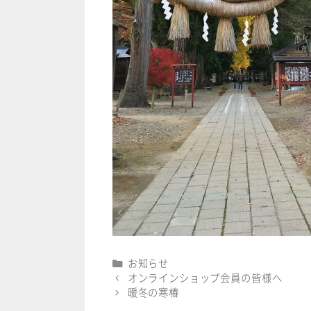
カ
お知らせ
テ
オンラインショップ会員の皆様へ
ゴ
暖冬の寒椿
リ