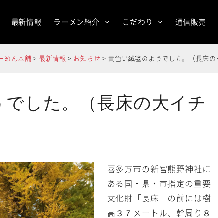
最新情報
ラーメン紹介
こだわり
通信販売
らーめん本舗
>
最新情報
>
お知らせ
>
黄色い絨毯のようでした。（長床の大イチョウ）
うでした。（長床の大イチ
喜多方市の新宮熊野神社に
ある国・県・市指定の重要
文化財「長床」の前には樹
高３７メートル、幹周り８