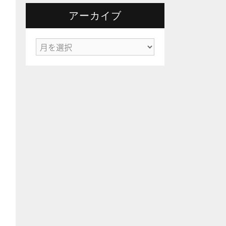
ゴ
リ
アーカイブ
ー
ア
ー
カ
イ
ブ