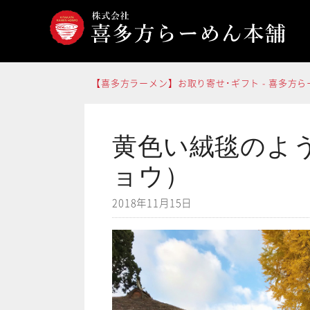
コ
ン
テ
ン
【喜多方ラーメン】お取り寄せ･ギフト - 喜多方
ツ
へ
ス
黄色い絨毯のよ
キ
ョウ）
ッ
プ
2018年11月15日