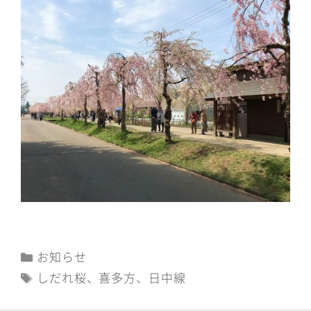
カ
お知らせ
テ
タ
しだれ桜
、
喜多方
、
日中線
ゴ
グ
リ