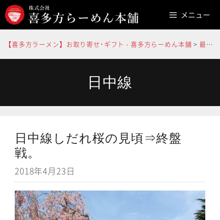
コ
メニュー
ン
テ
【喜多方ラーメン】お取り寄せ･ギフト - 喜多方らーめん本舗
>
最新情報
ン
ツ
へ
日中線
ス
キ
ッ
日中線しだれ桜の見頃⇒終盤
プ
戦。
2018年4月23日